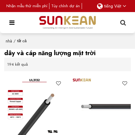
Nhận mẫu thử miễn phí
Tùy chỉnh dự án
tiếng Việt
nhà
/
tất cả
dây và cáp năng lượng mặt trời
194 kết quả