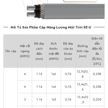
Mô Tả Sản Phẩm Cáp Năng Lượng Mặt Trời SE-U
Điện trở
Độ dày
Kích
Độ dày
dẫn
Mặt cắt
Đường
cách
thước
của áo
điện tối
Tên cáp
ngang
kính cáp
điện
mặt đất
khoác
đa
(AWG)
(mm)
(mm)
(AWG)
(mm)
(Ώ/km,
25°C)
12,7x20,
4
1.14
1x6
0,76
0,258
8
13,4x21,
4
1.14
1x4
0,76
0,258
6
13,4x22
3
1.14
1x5
0,76
0,205
,5