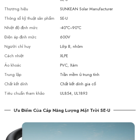
Thương hiệu
SUNKEAN Solar Manufacturer
Thông số kỹ thuật sản phẩm
SE-U
Nhiệt độ định mức
-40°C~90°C
Điện áp định mức
600V
Người chỉ huy
Lớp B, nhôm
Cách nhiệt
XLPE
Áo khoác
PVC, Xám
Trung lập
Trần mềm ủ trung tính
Chất kết dính
Chất kết dính gia cố
Tiêu chuẩn tham khảo
UL854, UL1893
Ưu Điểm Của Cáp Năng Lượng Mặt Trời SE-U