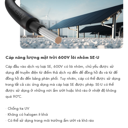
Cáp năng lượng mặt trời 600V lõi nhôm SE-U
Cáp đầu vào dịch vụ loại SE, 600V có lõi nhôm, chủ yếu được sử
dụng để truyền điện từ điểm thả dịch vụ đến đế đồng hồ đo và từ đế
đồng hồ đo đến bảng phân phối. Tuy nhiên, cáp có thể được sử dụng
trong tất cả các ứng dụng mà cáp loại SE được phép. SE-U có thể
được sử dụng ở những nơi ẩm ướt hoặc khô ráo ở nhiệt độ không
quá 90°C.
· Chống tia UV
· Không có halogen ít khói
· Có thể sử dụng trong
môi trường
ẩm ướt và khô ráo