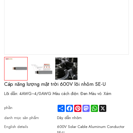
Cáp năng lượng mặt trời 600V lõi nhôm SE-U
Lõi dẫn: 4AWG~4/0AWG Màu cách điện: Đen Màu vỏ: Xám
Share
Facebook
Pinterest
Mastodon
WhatsApp
X
phần
danh mục sản phẩm
Dây dẫn nhôm
English details
600V Solar Cable Aluminum Conductor
SE-U