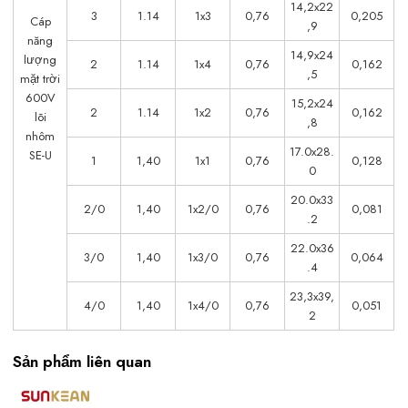
14,2x22
3
1.14
1x3
0,76
0,205
Cáp
,9
năng
14,9x24
lượng
2
1.14
1x4
0,76
0,162
,5
mặt trời
600V
15,2x24
2
1.14
1x2
0,76
0,162
lõi
,8
nhôm
17.0x28.
SE-U
1
1,40
1x1
0,76
0,128
0
20.0x33
2/0
1,40
1x2/0
0,76
0,081
.2
22.0x36
3/0
1,40
1x3/0
0,76
0,064
.4
23,3x39,
4/0
1,40
1x4/0
0,76
0,051
2
Sản phẩm liên quan