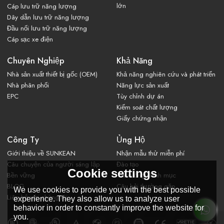
lớn
Cáp lưu trữ năng lượng
Dây dẫn lưu trữ năng lượng
Đầu nối lưu trữ năng lượng
Cáp sạc xe điện
Chuyên Nghiệp
Khả Năng
Nhà sản xuất thiết bị gốc (OEM)
Khả năng nghiên cứu và phát triển
Nhà phân phối
Năng lực sản xuất
EPC
Tùy chỉnh dự án
Kiểm soát chất lượng
Giấy chứng nhận
Công Ty
Ủng Hộ
Giới thiệu về SUNKEAN
Nhận mẫu thử miễn phí
Câu chuyện của người sáng lập
Đào tạo
Cookie settings
Bền vững
Tải xuống danh mục
BLOG
Câu hỏi thường gặp
We use cookies to provide you with the best possible
Liên hệ với chúng tôi
experience. They also allow us to analyze user
behavior in order to constantly improve the website for
you.