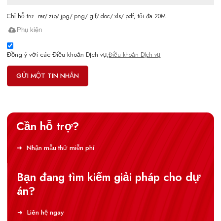
Chỉ hỗ trợ .rar/.zip/.jpg/.png/.gif/.doc/.xls/.pdf, tối đa 20M
Phụ kiện
Đồng ý với các Điều khoản Dịch vụ,
Điều khoản Dịch vụ
GỬI MỘT TIN NHẮN
Cần hỗ trợ?
Nhận mẫu thử miễn phí
Bạn đang tìm kiếm giải pháp cho dự
án?
Liên hệ ngay