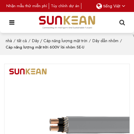
Nhận mẫu thử miễn phí
Tùy chỉnh dự án
tiếng Việt
nhà
/
tất cả
/
Dây / Cáp năng lượng mặt trời
/
Dây dẫn nhôm
/
Cáp năng lượng mặt trời 600V lõi nhôm SE-U