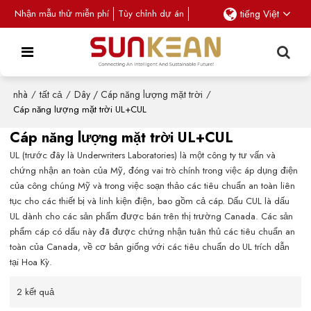
Nhận mẫu thử miễn phí
Tùy chỉnh dự án
tiếng Việt
nhà
/
tất cả
/
Dây / Cáp năng lượng mặt trời
/
Cáp năng lượng mặt trời UL+CUL
Cáp năng lượng mặt trời UL+CUL
UL (trước đây là Underwriters Laboratories) là một công ty tư vấn và
chứng nhận an toàn của Mỹ, đóng vai trò chính trong việc áp dụng điện
của công chúng Mỹ và trong việc soạn thảo các tiêu chuẩn an toàn liên
tục cho các thiết bị và linh kiện điện, bao gồm cả cáp. Dấu CUL là dấu
UL dành cho các sản phẩm được bán trên thị trường Canada. Các sản
phẩm cáp có dấu này đã được chứng nhận tuân thủ các tiêu chuẩn an
toàn của Canada, về cơ bản giống với các tiêu chuẩn do UL trích dẫn
tại Hoa Kỳ.
2 kết quả