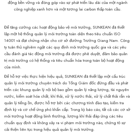
động bền vững và đóng góp vào sự phát triển lâu dài của một ngành
công nghiệp xanh hơn và một tương lai carbon thấp toàn cầu.
Để tăng cường các hoạt động bảo vệ môi trường, SUNKEAN đã thiết
lập một hệ thống quản lý môi trường toàn diện theo tiêu chuẩn ISO
14001 và đạt chứng nhận cho cơ sở đường Trường Giang Nam. Công
ty tuân thủ nghiêm ngặt các quy định môi trường quốc gia và các yêu
cầu đánh giá tác động môi trường đã được phê duyệt, đảm bảo quản
trị môi trường có hệ thống và tiêu chuẩn hóa trong toàn bộ hoạt động
của mình.
Để hỗ trợ việc thực hiện hiệu quả, SUNKEAN đã thiết lập một cấu trúc
quản lý môi trường chuyên trách do Tổng Giám đốc đứng đầu và phát
triển các khung quản lý nội bộ bao gồm quản lý năng lượng, tài nguyên
nước, kiểm soát hóa chất, khí thải, xử lý nước thải, xử lý chất thải rắn và
quản lý tiếng ồn, được hỗ trợ bởi các chương trình đào tạo, kiểm tra
định kỳ và cơ chế ứng phó khẩn cấp. Trong kỳ báo cáo, tất cả các cơ sở
môi trường hoạt động bình thường, lượng khí thải đáp ứng các tiêu
chuẩn quy định và không xảy ra vi phạm môi trường nào, chứng tỏ sự
cải thiện liên tục trong hiệu quả quản lý môi trường.