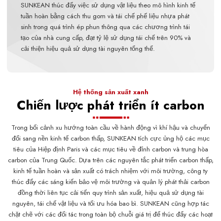
SUNKEAN thúc đẩy việc sử dụng vật liệu theo mô hình kinh tế
tuần hoàn bằng cách thu gom và tái chế phế liệu nhựa phát
sinh trong quá trình ép phun thông qua các chương trình tái
tạo của nhà cung cấp, đạt tỷ lệ sử dụng tái chế trên 90% và
cải thiện hiệu quả sử dụng tài nguyên tổng thể.
Hệ thống sản xuất xanh
Chiến lược phát triển ít carbon
Trong bối cảnh xu hướng toàn cầu về hành động vì khí hậu và chuyển
đổi sang nền kinh tế carbon thấp, SUNKEAN tích cực ủng hộ các mục
tiêu của Hiệp định Paris và các mục tiêu về đỉnh carbon và trung hòa
carbon của Trung Quốc. Dựa trên các nguyên tắc phát triển carbon thấp,
kinh tế tuần hoàn và sản xuất có trách nhiệm với môi trường, công ty
thúc đẩy các sáng kiến bảo vệ môi trường và quản lý phát thải carbon
đồng thời liên tục cải tiến quy trình sản xuất, hiệu quả sử dụng tài
nguyên, tái chế vật liệu và tối ưu hóa bao bì. SUNKEAN cũng hợp tác
chặt chẽ với các đối tác trong toàn bộ chuỗi giá trị để thúc đẩy các hoạt