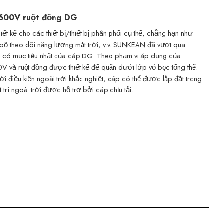
 600V ruột đồng DG
t kế cho các thiết bị/thiết bị phân phối cụ thể, chẳng hạn như
 bộ theo dõi năng lượng mặt trời, v.v. SUNKEAN đã vượt qua
 có mục tiêu nhất của cáp DG. Theo phạm vi áp dụng của
và ruột đồng được thiết kế để quấn dưới lớp vỏ bọc tổng thể.
với điều kiện ngoài trời khắc nghiệt, cáp có thể được lắp đặt trong
rí ngoài trời được hỗ trợ bởi cáp chịu tải.
p
1