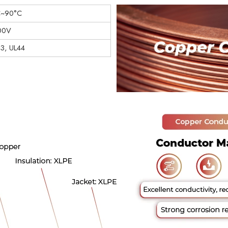
C~90°C
00V
3, UL44