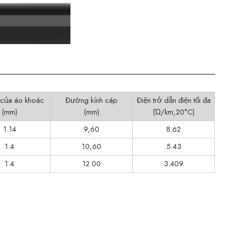
 của áo khoác
Đường kính cáp
Điện trở dẫn điện tối đa
(mm)
(mm)
(Ώ/km,20°C)
1.14
9,60
8.62
1.4
10,60
5.43
1.4
12.00
3.409