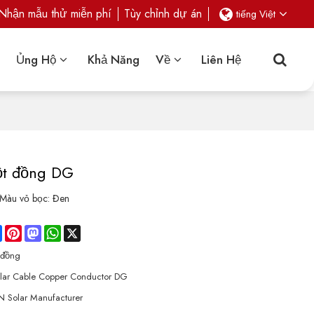
Nhận mẫu thử miễn phí
Tùy chỉnh dự án
tiếng Việt
Ủng Hộ
Khả Năng
Về
Liên Hệ
ột đồng DG
Màu vỏ bọc: Đen
re
Facebook
Pinterest
Mastodon
WhatsApp
X
 đồng
lar Cable Copper Conductor DG
 Solar Manufacturer