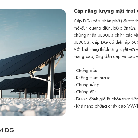
Cáp năng lượng mặt trời
Cáp DG (cáp phân phối) được thiế
mô-đun quang điện, bộ biến tần,
chứng nhận UL3003 chính xác và
UL3003, cáp DG có điện áp 600V 
Với khả năng thích ứng tuyệt vời 
máng cáp, ống dẫn cáp và các vị t
· Chống dầu
· Không thấm nước
· Chống nắng
· Chống đùn
· Được đánh giá là chôn trực tiế
· Khả năng chống cháy cao VW-
ời DG