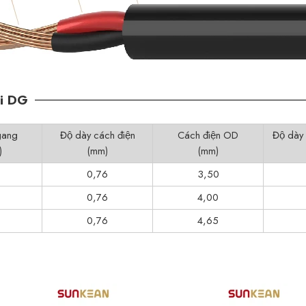
i DG
gang
Độ dày cách điện
Cách điện OD
Độ dày
)
(mm)
(mm)
0,76
3,50
0,76
4,00
0,76
4,65