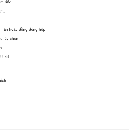
ám đốc
0°C
 trần hoặc đồng đóng hộp
u tùy chọn
en
 UL44
ích