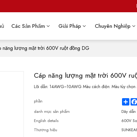
hủ
Các Sản Phẩm
Giải Pháp
Chuyên Nghiệp
 năng lượng mặt trời 600V ruột đồng DG
Cáp năng lượng mặt trời 600V ru
Lõi dẫn: 14AWG~10AWG Màu cách điện: Màu tùy chọn 
Sha
phần
danh mục sản phẩm
Dây dẫn
English details
600V So
Thương hiệu
SUNKEAN