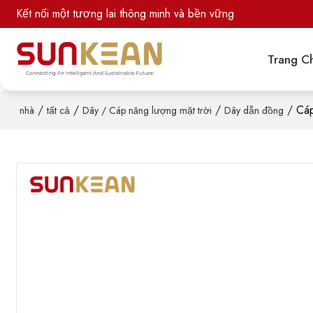
Kết nối một tương lai thông minh và bền vững
Trang C
/
/
/
/
Cáp
nhà
tất cả
Dây / Cáp năng lượng mặt trời
Dây dẫn đồng