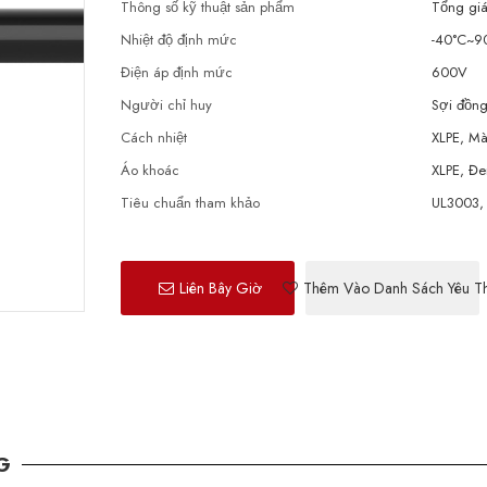
Thông số kỹ thuật sản phẩm
Tổng gi
Nhiệt độ định mức
-40°C~9
Điện áp định mức
600V
Người chỉ huy
Sợi đồng
Cách nhiệt
XLPE, Mà
Áo khoác
XLPE, Đ
Tiêu chuẩn tham khảo
UL3003,
Liên Bây Giờ
Thêm Vào Danh Sách Yêu Th
G