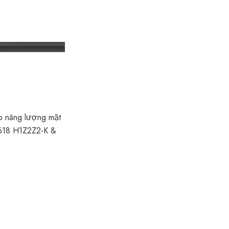
p năng lượng mặt
0618 H1Z2Z2-K &