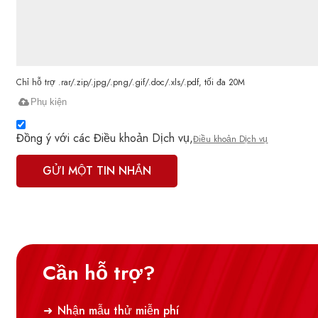
Chỉ hỗ trợ .rar/.zip/.jpg/.png/.gif/.doc/.xls/.pdf, tối đa 20M
Phụ kiện
Đồng ý với các Điều khoản Dịch vụ,
Điều khoản Dịch vụ
GỬI MỘT TIN NHẮN
Cần hỗ trợ?
Nhận mẫu thử miễn phí