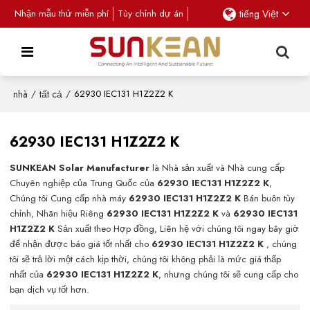
Nhận mẫu thử miễn phí
Tùy chỉnh dự án
tiếng Việt
nhà
/
tất cả
/
62930 IEC131 H1Z2Z2 K
62930 IEC131 H1Z2Z2 K
SUNKEAN Solar Manufacturer
là Nhà sản xuất và Nhà cung cấp
Chuyên nghiệp của Trung Quốc của
62930 IEC131 H1Z2Z2 K
,
Chúng tôi Cung cấp nhà máy
62930 IEC131 H1Z2Z2 K
Bán buôn tùy
chỉnh, Nhãn hiệu Riêng
62930 IEC131 H1Z2Z2 K
và
62930 IEC131
H1Z2Z2 K
Sản xuất theo Hợp đồng, Liên hệ với chúng tôi ngay bây giờ
để nhận được báo giá tốt nhất cho
62930 IEC131 H1Z2Z2 K
, chúng
tôi sẽ trả lời một cách kịp thời, chúng tôi không phải là mức giá thấp
nhất của
62930 IEC131 H1Z2Z2 K
, nhưng chúng tôi sẽ cung cấp cho
bạn dịch vụ tốt hơn.