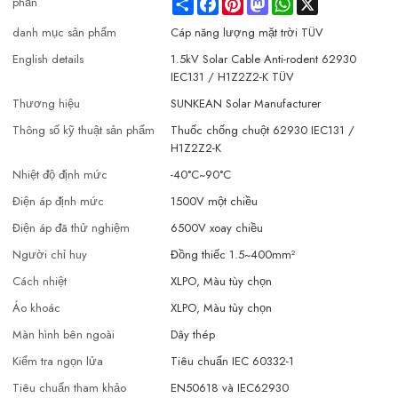
Share
Facebook
Pinterest
Mastodon
WhatsApp
X
phần
danh mục sản phẩm
Cáp năng lượng mặt trời TÜV
English details
1.5kV Solar Cable Anti-rodent 62930
IEC131 / H1Z2Z2-K TÜV
Thương hiệu
SUNKEAN Solar Manufacturer
Thông số kỹ thuật sản phẩm
Thuốc chống chuột 62930 IEC131 /
H1Z2Z2-K
Nhiệt độ định mức
-40°C~90°C
Điện áp định mức
1500V một chiều
Điện áp đã thử nghiệm
6500V xoay chiều
Người chỉ huy
Đồng thiếc 1.5~400mm²
Cách nhiệt
XLPO, Màu tùy chọn
Áo khoác
XLPO, Màu tùy chọn
Màn hình bên ngoài
Dây thép
Kiểm tra ngọn lửa
Tiêu chuẩn IEC 60332-1
Tiêu chuẩn tham khảo
EN50618 và IEC62930