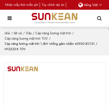
Nhận mẫu thử miễn phí
Tùy chỉnh dự án
tiếng Việt
nhà
/
tất cả
/
Dây / Cáp năng lượng mặt trời
/
Cáp năng lượng mặt trời TÜV
/
Cáp năng lượng mặt trời 1,5kV chống gặm nhấm 62930 IEC131 /
H1Z2Z2-K TÜV