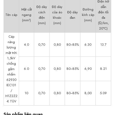
Điện trở
Độ dày
Độ dày
dẫn
Mặt cắt
Đường
cách
của áo
Độ dày
điện tối
Tên cáp
ngang
kính cáp
điện
khoác
đan
đa
(mm²)
(mm)
(mm)
(mm)
(Ώ/km,
20°C)
Cáp
năng
4.0
0,70
0,80
80~85%
6.30
13.7
lượng
mặt trời
1,5kV
chống
6.0
0,70
0,80
80~85%
6,90
8.21
gặm
nhấm
62930
IEC131
/
10
0,70
0,80
80~85%
8,00
5.09
H1Z2Z2
-K TÜV
Sản phẩm liên quan