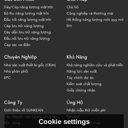
Dây/Cáp năng lượng mặt trời
Chủ hộ
Bộ thu năng lượng mặt trời
Công nghiệp và thương mại
Đầu nối năng lượng mặt trời
Hệ thống năng lượng mới quy mô
lớn
Cáp lưu trữ năng lượng
Dây dẫn lưu trữ năng lượng
Đầu nối lưu trữ năng lượng
Cáp sạc xe điện
Chuyên Nghiệp
Khả Năng
Nhà sản xuất thiết bị gốc (OEM)
Khả năng nghiên cứu và phát triển
Nhà phân phối
Năng lực sản xuất
EPC
Tùy chỉnh dự án
Kiểm soát chất lượng
Giấy chứng nhận
Công Ty
Ủng Hộ
Giới thiệu về SUNKEAN
Nhận mẫu thử miễn phí
Câu chuyện của người sáng lập
Đào tạo
Cookie settings
Bền vững
Tải xuống danh mục