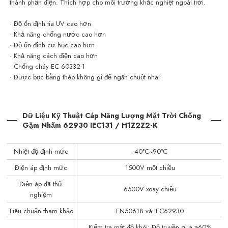
thành phần điện. Thích hợp cho môi trường khắc nghiệt ngoài trời.
· Độ ổn định tia UV cao hơn
· Khả năng chống nước cao hơn
· Độ ổn định cơ học cao hơn
· Khả năng cách điện cao hơn
· Chống cháy EC 60332-1
· Được bọc bằng thép không gỉ để ngăn chuột nhai
Dữ Liệu Kỹ Thuật Cáp Năng Lượng Mặt Trời Chống
Gặm Nhấm 62930 IEC131 / H1Z2Z2-K
Nhiệt độ định mức
-40°C~90°C
Điện áp định mức
1500V một chiều
Điện áp đã thử
6500V xoay chiều
nghiệm
Tiêu chuẩn tham khảo
EN50618 và IEC62930
Kiểm tra mật độ khói: Độ truyền qua ≥60%