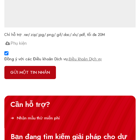
Chỉ hỗ trợ .rar/.zip/.jpg/.png/.gif/.doc/.xls/.pdf, tối đa 20M
Phụ kiện
Đồng ý với các Điều khoản Dịch vụ,
Điều khoản Dịch vụ
GỬI MỘT TIN NHẮN
Cần hỗ trợ?
Nhận mẫu thử miễn phí
Bạn đang tìm kiếm giải pháp cho dự