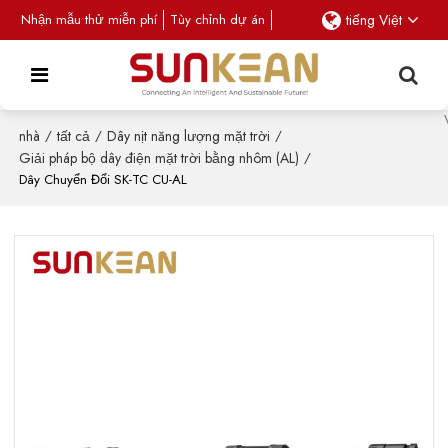
Nhận mẫu thử miễn phí
Tùy chỉnh dự án
tiếng Việt
nhà
/
tất cả
/
Dây nịt năng lượng mặt trời
/
Giải pháp bộ dây điện mặt trời bằng nhôm (AL)
/
Dây Chuyển Đổi SK-TC CU-AL