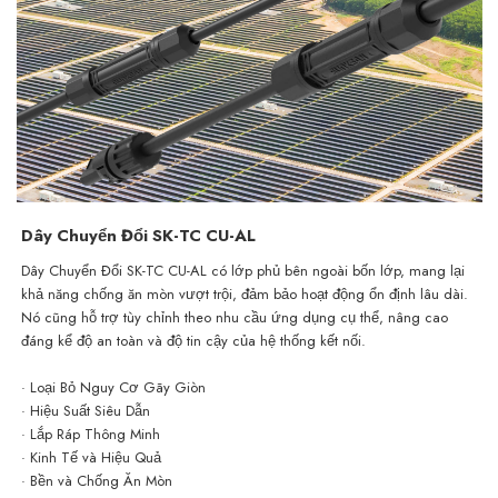
Dây Chuyển Đổi SK-TC CU-AL
Dây Chuyển Đổi SK-TC CU-AL có lớp phủ bên ngoài bốn lớp, mang lại
khả năng chống ăn mòn vượt trội, đảm bảo hoạt động ổn định lâu dài.
Nó cũng hỗ trợ tùy chỉnh theo nhu cầu ứng dụng cụ thể, nâng cao
đáng kể độ an toàn và độ tin cậy của hệ thống kết nối.
· Loại Bỏ Nguy Cơ Gãy Giòn
· Hiệu Suất Siêu Dẫn
· Lắp Ráp Thông Minh
· Kinh Tế và Hiệu Quả
· Bền và Chống Ăn Mòn