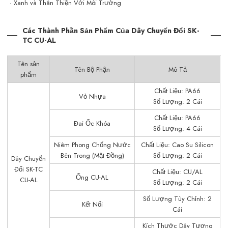
· Xanh và Thân Thiện Với Môi Trường
Các Thành Phần Sản Phẩm Của Dây Chuyển Đổi SK-
TC CU-AL
Tên sản
Tên Bộ Phận
Mô Tả
phẩm
Chất Liệu: PA66
Vỏ Nhựa
Số Lượng: 2 Cái
Chất Liệu: PA66
Đai Ốc Khóa
Số Lượng: 4 Cái
Niêm Phong Chống Nước
Chất Liệu: Cao Su Silicon
Bên Trong (Mặt Đồng)
Số Lượng: 2 Cái
Dây Chuyển
Đổi SK-TC
Chất Liệu: CU/AL
Ống CU-AL
CU-AL
Số Lượng: 2 Cái
Số Lượng Tùy Chỉnh: 2
Kết Nối
Cái
Kích Thước Dây Tương