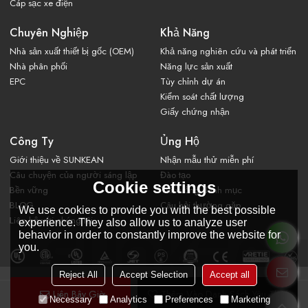
Cáp sạc xe điện
Chuyên Nghiệp
Khả Năng
Nhà sản xuất thiết bị gốc (OEM)
Khả năng nghiên cứu và phát triển
Nhà phân phối
Năng lực sản xuất
EPC
Tùy chỉnh dự án
Kiểm soát chất lượng
Giấy chứng nhận
Công Ty
Ủng Hộ
Giới thiệu về SUNKEAN
Nhận mẫu thử miễn phí
Câu chuyện của người sáng lập
Đào tạo
Cookie settings
Bền vững
Tải xuống danh mục
BLOG
Câu hỏi thường gặp
We use cookies to provide you with the best possible
Liên hệ với chúng tôi
experience. They also allow us to analyze user
behavior in order to constantly improve the website for
you.
Reject All
Accept Selection
Accept all
Liên Bây Giờ
Thêm Vào Danh Sách Yêu Thích
Copyright © 2026
WUXI SUN KING ENERGY TECHNOLOGY CO., LTD.
Necessary
Analytics
Preferences
Marketing