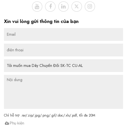
Xin vui lòng gửi thông tin của bạn
Chỉ hỗ trợ .rar/.zip/.jpg/.png/.gif/.doc/.xls/.pdf, tối đa 20M
Phụ kiện