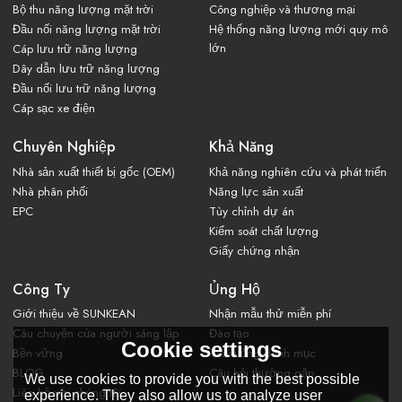
Bộ thu năng lượng mặt trời
Công nghiệp và thương mại
Đầu nối năng lượng mặt trời
Hệ thống năng lượng mới quy mô
lớn
Cáp lưu trữ năng lượng
Dây dẫn lưu trữ năng lượng
Đầu nối lưu trữ năng lượng
Cáp sạc xe điện
Chuyên Nghiệp
Khả Năng
Nhà sản xuất thiết bị gốc (OEM)
Khả năng nghiên cứu và phát triển
Nhà phân phối
Năng lực sản xuất
EPC
Tùy chỉnh dự án
Kiểm soát chất lượng
Giấy chứng nhận
Công Ty
Ủng Hộ
Giới thiệu về SUNKEAN
Nhận mẫu thử miễn phí
Câu chuyện của người sáng lập
Đào tạo
Cookie settings
Bền vững
Tải xuống danh mục
BLOG
Câu hỏi thường gặp
We use cookies to provide you with the best possible
Liên hệ với chúng tôi
experience. They also allow us to analyze user